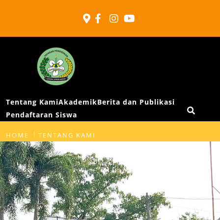
SMA
Swasta
Primbana
Tentang Kami
Akademik
Berita dan Publikasi
Pendaftaran Siswa
Medan
HOME
TENTANG KAMI