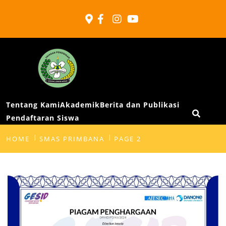
SMA
Swasta
Primbana
Tentang Kami
Akademik
Berita dan Publikasi
Pendaftaran Siswa
Medan
HOME
SMAS PRIMBANA
PAGE 2