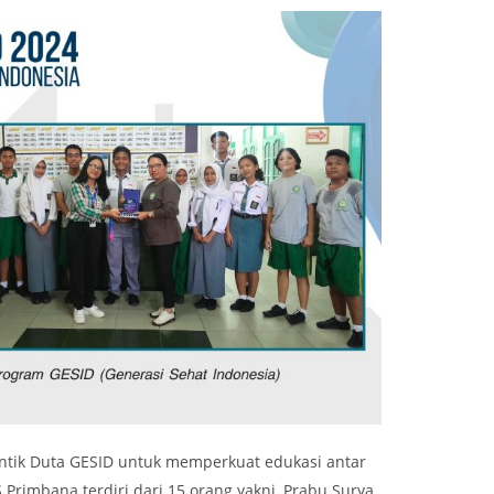
antik Duta GESID untuk memperkuat edukasi antar
rimbana terdiri dari 15 orang yakni, Prabu Surya,