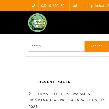
082161902432
smasprimbana
SMA Swasta Pri
HOME
PRESTASI SISWA
DUTA GESID S
RECENT POSTS
SELAMAT KEPADA SISWA SMAS
PRIMBANA ATAS PRESTASINYA LULUS PTN
2026