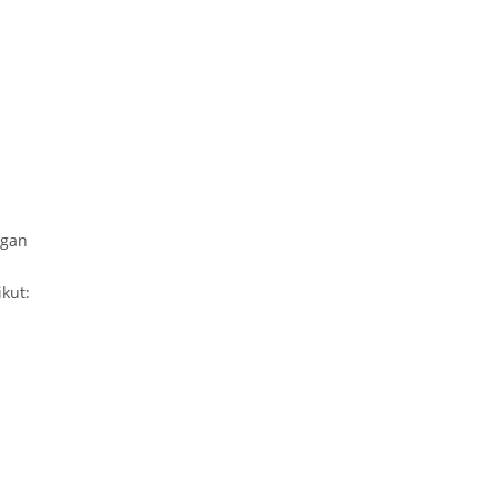
ngan
kut: